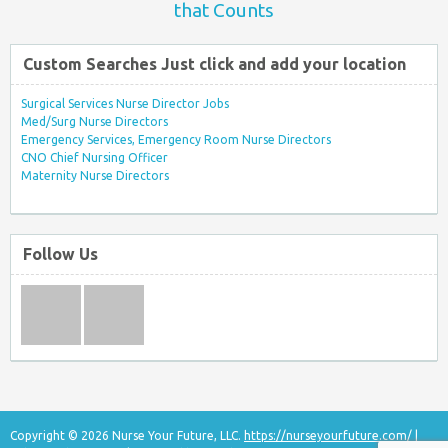
that Counts
Custom Searches Just click and add your location
Surgical Services Nurse Director Jobs
Med/Surg Nurse Directors
Emergency Services, Emergency Room Nurse Directors
CNO Chief Nursing Officer
Maternity Nurse Directors
Follow Us
Copyright © 2026 Nurse Your Future, LLC.
https://nurseyourfuture.com/
|