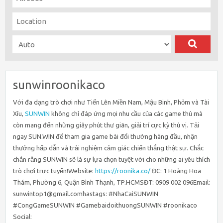
sunwinroonikaco
Với đa dạng trò chơi như Tiến Lên Miền Nam, Mậu Binh, Phỏm và Tài
Xỉu,
SUNWIN
không chỉ đáp ứng mọi nhu cầu của các game thủ mà
còn mang đến những giây phút thư giãn, giải trí cực kỳ thú vị. Tải
ngay SUN.WIN để tham gia game bài đổi thưởng hàng đầu, nhận
thưởng hấp dẫn và trải nghiệm cảm giác chiến thắng thật sự. Chắc
chắn rằng SUNWIN sẽ là sự lựa chọn tuyệt vời cho những ai yêu thích
trò chơi trực tuyến!Website:
https://roonika.co/
ĐC: 1 Hoàng Hoa
Thám, Phường 6, Quận Bình Thạnh, TP.HCMSĐT: 0909 002 096Email:
sunwintop1@gmail.comhastags: #NhaCaiSUNWIN
#CongGameSUNWIN #GamebaidoithuongSUNWIN #roonikaco
Social: