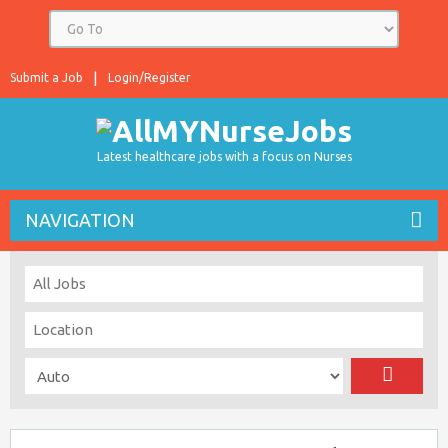
Submit a Job
Login/Register
Latest healthcare jobs with a focus on Nurses
NAVIGATION