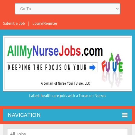
Submit a Job
Login/Register
Latest healthcare jobs with a focus on Nurses
NAVIGATION