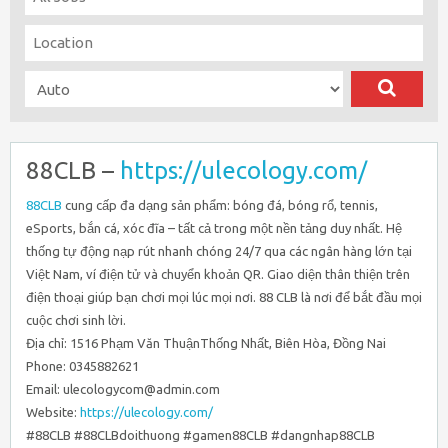
88CLB –
https://ulecology.com/
88CLB
cung cấp đa dạng sản phẩm: bóng đá, bóng rổ, tennis,
eSports, bắn cá, xóc đĩa – tất cả trong một nền tảng duy nhất. Hệ
thống tự động nạp rút nhanh chóng 24/7 qua các ngân hàng lớn tại
Việt Nam, ví điện tử và chuyển khoản QR. Giao diện thân thiện trên
điện thoại giúp bạn chơi mọi lúc mọi nơi. 88 CLB là nơi để bắt đầu mọi
cuộc chơi sinh lời.
Địa chỉ: 1516 Phạm Văn ThuậnThống Nhất, Biên Hòa, Đồng Nai
Phone: 0345882621
Email: ulecologycom@admin.com
Website:
https://ulecology.com/
#88CLB #88CLBdoithuong #gamen88CLB #dangnhap88CLB