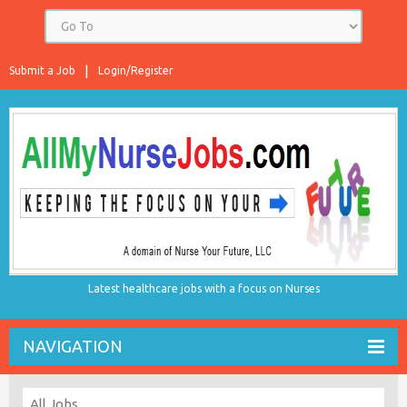
Submit a Job
Login/Register
Latest healthcare jobs with a focus on Nurses
NAVIGATION