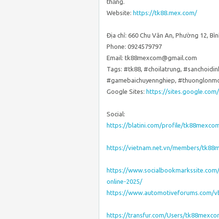
thắng.
Website:
https://tk88.mex.com/
Địa chỉ: 660 Chu Văn An, Phường 12, Bì
Phone: 0924579797
Email: tk88mexcom@gmail.com
Tags: #tk88, #choilatrung, #sanchoidi
#gamebaichuyennghiep, #thuonglonmo
Google Sites:
https://sites.google.co
Social:
https://blatini.com/profile/tk88mexco
https://vietnam.net.vn/members/tk88
https://www.socialbookmarkssite.com/
online-2025/
https://www.automotiveforums.com/v
https://transfur.com/Users/tk88mexc