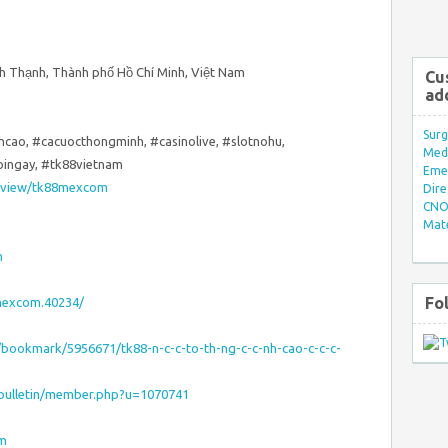
nh Thạnh, Thành phố Hồ Chí Minh, Việt Nam
Cu
ad
Surg
nhcao, #cacuocthongminh, #casinolive, #slotnohu,
Med/
ingay, #tk88vietnam
Eme
m/view/tk88mexcom
Dire
CNO 
Mate
m
Fo
mexcom.40234/
bookmark/5956671/tk88-n-c-c-to-th-ng-c-c-nh-cao-c-c-c-
bulletin/member.php?u=1070741
om