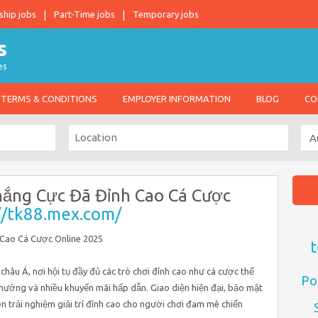
ship jobs
Part-Time jobs
Temporary jobs
es
TERMS & CONDITIONS
EMPLOYER INFORMATION
BLOG
CO
hắng Cực Đã Đỉnh Cao Cá Cược
//tk88.mex.com/
 Cao Cá Cược Online 2025
t
châu Á, nơi hội tụ đầy đủ các trò chơi đỉnh cao như cá cược thể
Po
i thưởng và nhiều khuyến mãi hấp dẫn. Giao diện hiện đại, bảo mật
nên trải nghiệm giải trí đỉnh cao cho người chơi đam mê chiến