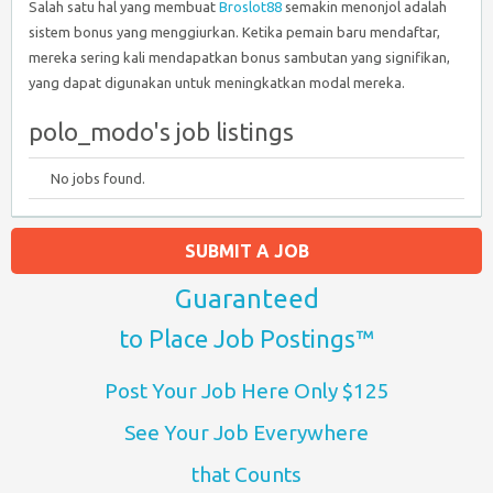
Salah satu hal yang membuat
Broslot88
semakin menonjol adalah
sistem bonus yang menggiurkan. Ketika pemain baru mendaftar,
mereka sering kali mendapatkan bonus sambutan yang signifikan,
yang dapat digunakan untuk meningkatkan modal mereka.
polo_modo's job listings
No jobs found.
SUBMIT A JOB
Guaranteed
to Place Job Postings™
Post Your Job Here Only $125
See Your Job Everywhere
that Counts