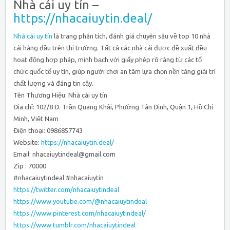
Nhà cái uy tín –
https://nhacaiuytin.deal/
Nhà cái uy tín
là trang phân tích, đánh giá chuyên sâu về top 10 nhà
cái hàng đầu trên thị trường. Tất cả các nhà cái được đề xuất đều
hoạt động hợp pháp, minh bạch với giấy phép rõ ràng từ các tổ
chức quốc tế uy tín, giúp người chơi an tâm lựa chọn nền tảng giải trí
chất lượng và đáng tin cậy.
Tên Thương Hiệu: Nhà cái uy tín
Địa chỉ: 102/8 Đ. Trần Quang Khải, Phường Tân Định, Quận 1, Hồ Chí
Minh, Việt Nam
Điện thoại: 0986857743
Website:
https://nhacaiuytin.deal/
Email: nhacaiuytindeal@gmail.com
Zip : 70000
#nhacaiuytindeal #nhacaiuytin
https://twitter.com/nhacaiuytindeal
https://www.youtube.com/@nhacaiuytindeal
https://www.pinterest.com/nhacaiuytindeal/
https://www.tumblr.com/nhacaiuytindeal