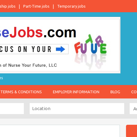
ship jobs
Part-Time jobs
Temporary jobs
es
TERMS & CONDITIONS
EMPLOYER INFORMATION
BLOG
CO