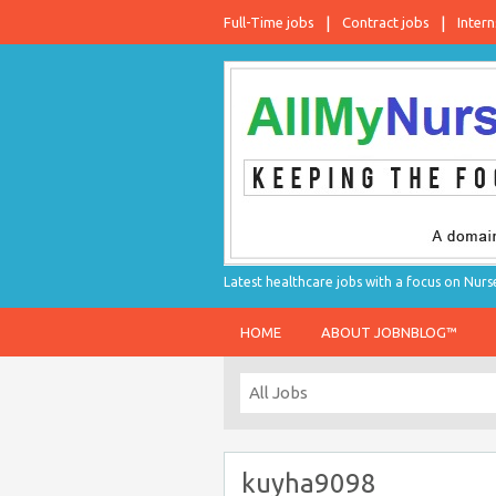
Full-Time jobs
Contract jobs
Intern
Latest healthcare jobs with a focus on Nurs
HOME
ABOUT JOBNBLOG™
kuyha9098