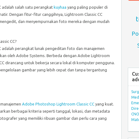
 adalah salah satu perangkat
kuyhaa
yang paling populer di
tir. Dengan fitur-fitur canggihnya, Lightroom Classic CC
t
mengedit, dan menyempurnakan foto mereka dengan mudah
Po
assic CC?
 adalah perangkat lunak pengeditan foto dan manajemen
kan oleh Adobe Systems. Berbeda dengan Adobe Lightroom
 CC dirancang untuk bekerja secara lokal di komputer pengguna.
pengelolaan gambar yang lebih cepat dan tanpa tergantung
Cu
ad
Surg
Med/
Eme
ur manajemen
Adobe Photoshop Lightroom Classic CC
yang kuat.
Dire
kan berbagai kriteria seperti tanggal, lokasi, dan metadata
CNO 
 fotografer yang memiliki ribuan gambar dan perlu cara yang
Mate