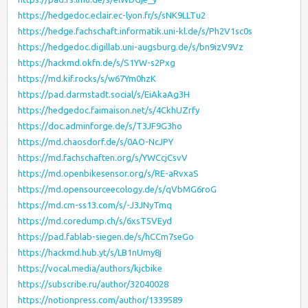
https://hedgedoc.eclair.ec-lyon.fr/s/sNK9LLTu2
https://hedge.fachschaft.informatik.uni-kl.de/s/Ph2V1sc0s
https://hedgedoc.digillab.uni-augsburg.de/s/bn9izV9Vz
https://hackmd.okfn.de/s/S1YW-s2Pxg
https://md.kif.rocks/s/w67Ym0hzK
https://pad.darmstadt.social/s/EiAkaAg3H
https://hedgedoc.faimaison.net/s/4CkhUZrfy
https://doc.adminforge.de/s/T3JF9G3ho
https://md.chaosdorf.de/s/0AO-NcJPY
https://md.fachschaften.org/s/YWCcjCsvV
https://md.openbikesensor.org/s/RE-aRvxaS
https://md.opensourceecology.de/s/qVbMG6roG
https://md.cm-ss13.com/s/-J3JNyTmq
https://md.coredump.ch/s/6xsT5VEyd
https://pad.fablab-siegen.de/s/hCCm7seGo
https://hackmd.hub.yt/s/LB1nUmy8j
https://vocal.media/authors/kjcbike
https://subscribe.ru/author/32040028
https://notionpress.com/author/1339589