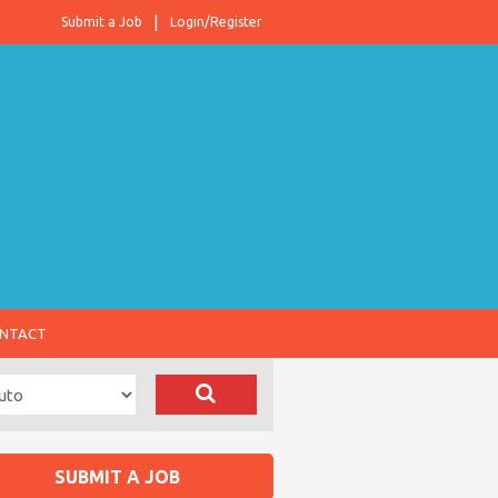
Submit a Job
Login/Register
NTACT
SUBMIT A JOB