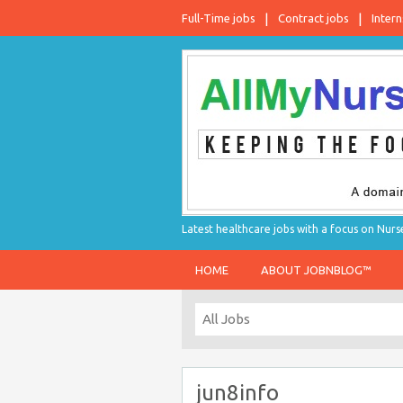
Full-Time jobs
Contract jobs
Intern
Latest healthcare jobs with a focus on Nurs
HOME
ABOUT JOBNBLOG™
jun8info