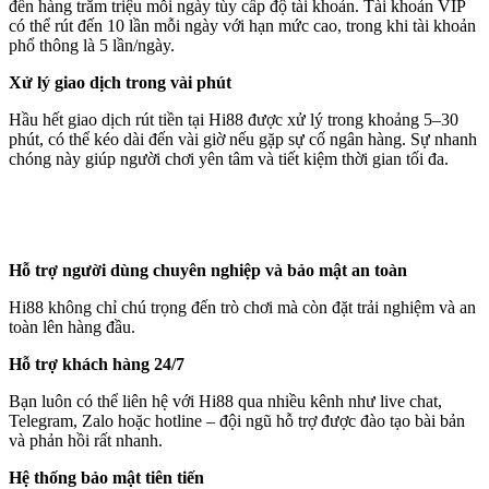
đến hàng trăm triệu mỗi ngày tùy cấp độ tài khoản. Tài khoản VIP
có thể rút đến 10 lần mỗi ngày với hạn mức cao, trong khi tài khoản
phổ thông là 5 lần/ngày.
Xử lý giao dịch trong vài phút
Hầu hết giao dịch rút tiền tại Hi88 được xử lý trong khoảng 5–30
phút, có thể kéo dài đến vài giờ nếu gặp sự cố ngân hàng. Sự nhanh
chóng này giúp người chơi yên tâm và tiết kiệm thời gian tối đa.
Hỗ trợ người dùng chuyên nghiệp và bảo mật an toàn
Hi88 không chỉ chú trọng đến trò chơi mà còn đặt trải nghiệm và an
toàn lên hàng đầu.
Hỗ trợ khách hàng 24/7
Bạn luôn có thể liên hệ với Hi88 qua nhiều kênh như live chat,
Telegram, Zalo hoặc hotline – đội ngũ hỗ trợ được đào tạo bài bản
và phản hồi rất nhanh.
Hệ thống bảo mật tiên tiến