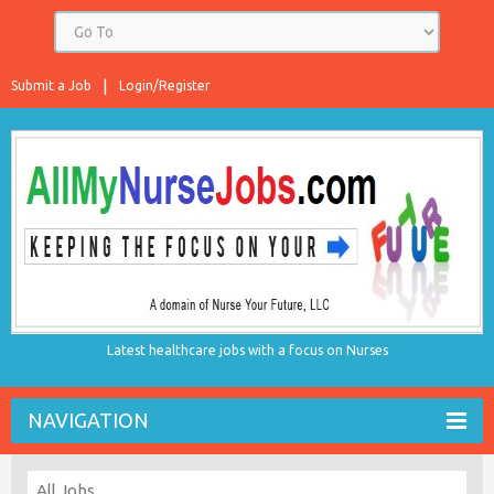
Submit a Job
Login/Register
Latest healthcare jobs with a focus on Nurses
NAVIGATION