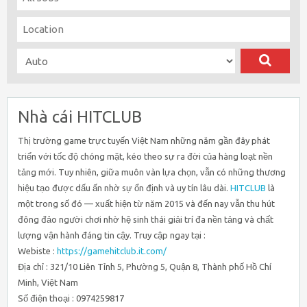
Nhà cái HITCLUB
Thị trường game trực tuyến Việt Nam những năm gần đây phát
triển với tốc độ chóng mặt, kéo theo sự ra đời của hàng loạt nền
tảng mới. Tuy nhiên, giữa muôn vàn lựa chọn, vẫn có những thương
hiệu tạo được dấu ấn nhờ sự ổn định và uy tín lâu dài.
HITCLUB
là
một trong số đó — xuất hiện từ năm 2015 và đến nay vẫn thu hút
đông đảo người chơi nhờ hệ sinh thái giải trí đa nền tảng và chất
lượng vận hành đáng tin cậy. Truy cập ngay tại :
Webiste :
https://gamehitclub.it.com/
Địa chỉ : 321/10 Liên Tỉnh 5, Phường 5, Quận 8, Thành phố Hồ Chí
Minh, Việt Nam
Số điện thoại : 0974259817