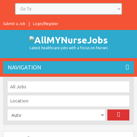
Submit a Job
Login/Register
Latest healthcare jobs with a focus on Nurses
NAVIGATION