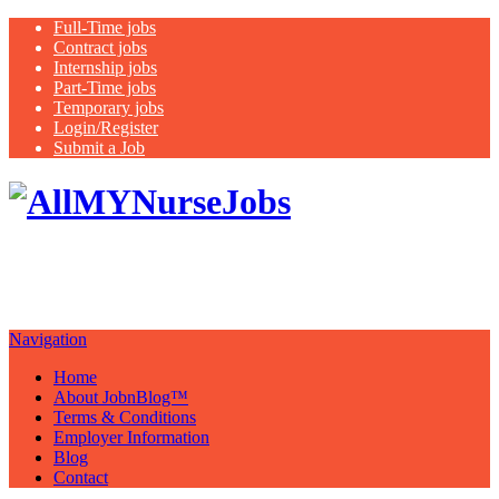
Full-Time jobs
Contract jobs
Internship jobs
Part-Time jobs
Temporary jobs
Login/Register
Submit a Job
Latest
healthcare jobs with a focus on
Nurses
Navigation
Home
About JobnBlog™
Terms & Conditions
Employer Information
Blog
Contact