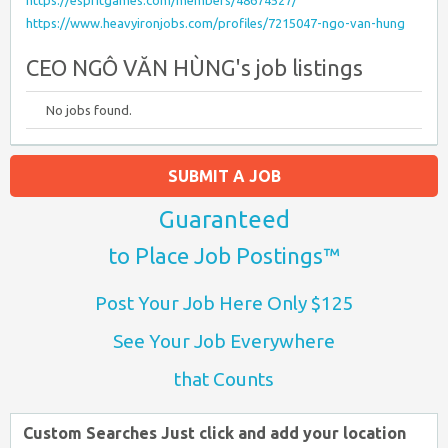
https://espritgames.com/members/48674527/
https://www.heavyironjobs.com/profiles/7215047-ngo-van-hung
CEO NGÔ VĂN HÙNG's job listings
No jobs found.
SUBMIT A JOB
Guaranteed
to Place Job Postings™
Post Your Job Here Only $125
See Your Job Everywhere
that Counts
Custom Searches Just click and add your location