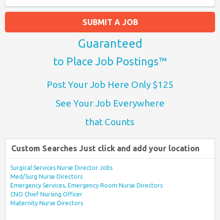
SUBMIT A JOB
Guaranteed
to Place Job Postings™
Post Your Job Here Only $125
See Your Job Everywhere
that Counts
Custom Searches Just click and add your location
Surgical Services Nurse Director Jobs
Med/Surg Nurse Directors
Emergency Services, Emergency Room Nurse Directors
CNO Chief Nursing Officer
Maternity Nurse Directors