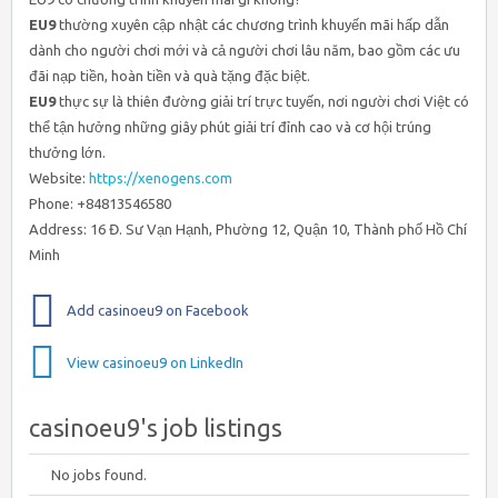
EU9
thường xuyên cập nhật các chương trình khuyến mãi hấp dẫn
dành cho người chơi mới và cả người chơi lâu năm, bao gồm các ưu
đãi nạp tiền, hoàn tiền và quà tặng đặc biệt.
EU9
thực sự là thiên đường giải trí trực tuyến, nơi người chơi Việt có
thể tận hưởng những giây phút giải trí đỉnh cao và cơ hội trúng
thưởng lớn.
Website:
https://xenogens.com
Phone: +84813546580
Address: 16 Đ. Sư Vạn Hạnh, Phường 12, Quận 10, Thành phố Hồ Chí
Minh
Add casinoeu9 on Facebook
View casinoeu9 on LinkedIn
casinoeu9's job listings
No jobs found.