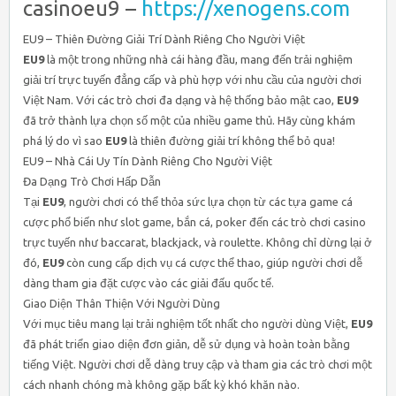
casinoeu9 –
https://xenogens.com
EU9 – Thiên Đường Giải Trí Dành Riêng Cho Người Việt
EU9
là một trong những nhà cái hàng đầu, mang đến trải nghiệm
giải trí trực tuyến đẳng cấp và phù hợp với nhu cầu của người chơi
Việt Nam. Với các trò chơi đa dạng và hệ thống bảo mật cao,
EU9
đã trở thành lựa chọn số một của nhiều game thủ. Hãy cùng khám
phá lý do vì sao
EU9
là thiên đường giải trí không thể bỏ qua!
EU9 – Nhà Cái Uy Tín Dành Riêng Cho Người Việt
Đa Dạng Trò Chơi Hấp Dẫn
Tại
EU9
, người chơi có thể thỏa sức lựa chọn từ các tựa game cá
cược phổ biến như slot game, bắn cá, poker đến các trò chơi casino
trực tuyến như baccarat, blackjack, và roulette. Không chỉ dừng lại ở
đó,
EU9
còn cung cấp dịch vụ cá cược thể thao, giúp người chơi dễ
dàng tham gia đặt cược vào các giải đấu quốc tế.
Giao Diện Thân Thiện Với Người Dùng
Với mục tiêu mang lại trải nghiệm tốt nhất cho người dùng Việt,
EU9
đã phát triển giao diện đơn giản, dễ sử dụng và hoàn toàn bằng
tiếng Việt. Người chơi dễ dàng truy cập và tham gia các trò chơi một
cách nhanh chóng mà không gặp bất kỳ khó khăn nào.