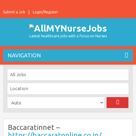
Submit a Job
Login/Register
Latest healthcare jobs with a focus on Nurses
NAVIGATION
Baccaratinnet –
https://baccaratonline.co.in/