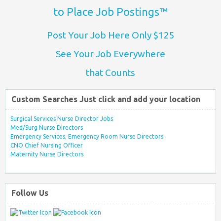
to Place Job Postings™
Post Your Job Here Only $125
See Your Job Everywhere
that Counts
Custom Searches Just click and add your location
Surgical Services Nurse Director Jobs
Med/Surg Nurse Directors
Emergency Services, Emergency Room Nurse Directors
CNO Chief Nursing Officer
Maternity Nurse Directors
Follow Us