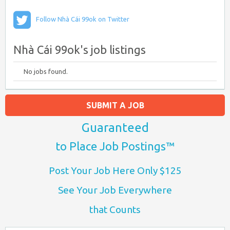
Follow Nhà Cái 99ok on Twitter
Nhà Cái 99ok's job listings
No jobs found.
SUBMIT A JOB
Guaranteed
to Place Job Postings™
Post Your Job Here Only $125
See Your Job Everywhere
that Counts