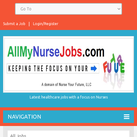
Submit a Job
Login/Register
Latest healthcare jobs with a focus on Nurses
NAVIGATION