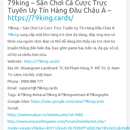
79king – Sân Chơi Cá Cược Trực
Tuyến Uy Tín Hàng Đầu Châu Á –
https://79king.cards/
79king – Sân Chơi Cá Cược Trực Tuyến Uy Tín Hàng Đầu Châu Á
79king
cung cấp một kho tàng trò chơi đa dạng, đáp ứng mọi sở
thích của người chơi. Bạn có thể dễ dàng tìm thấy các trò chơi từ
truyền thống đến hiện đại, bao gồm game bài, bắn cá, đá gà, xổ số,
nổ hũ và nhiều hơn nữa.
Website :
https://79king.cards/
Địa chỉ: 2Keangnam Landmark 72, E6 Phạm Hùng, P. Mễ Trì, Q. Nam
Từ Liêm, Hà Nội, Việt Nam
Phone : 0900 888 777
Email : support@79king.cards
Tags: #79king #nhacai79king #79kingvietnam #79kinguytin
Google Sites:
https://sites.google.com/view/79kingcards
Social:
https://webmuaban.vn/danhba.php?id=9402
http://www.empyrethegame.com/forum/memberlist.php?
mode=viewprofile&u=430112&sid=5b7309cff1a58226e16fa3e52ab36d