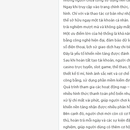
những người chưa từng sử dụng nền tảng
Ngay khi truy cập vào trang chính thức, 
hình. Chỉ với vài thao tác cơ bản như nh
thể sở hữu ngay một tài khoản cá nhân. 
trải nghiệm mượt mà và không gây mất 
Một ưu điểm lớn của hệ thống là khả n
bằng công nghệ hiện đại, đảm bảo dữ li
số điện thoại, lịch sử giao dịch hay chi 
Đây là yếu tố khiến nền tảng được đánh 
Sau khi hoàn tất tạo tài khoản, người 
casino trực tuyến, slot game, thể thao
thiết kế tỉ mỉ, hình ảnh sắc nét và cơ ch
công bằng, sử dụng phần mềm kiểm định
Quá trình tham gia các hoạt động nạp – 
nhiều hình thức thanh toán phổ biến như
xử lý chỉ mất vài phút, giúp người chơi
khiến nền tảng nhận được nhiều phản hồ
Bên cạnh đó, người chơi mới còn có cơ 
thủ, hoàn trả mỗi ngày và các sự kiện đ
nghiệm, giúp người dùng có thêm cơ hội