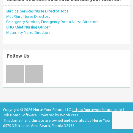
Surgical Services Nurse Director Jobs
Med/Surg Nurse Directors
Emergency Services, Emergency Room Nurse Directors
CNO Chief Nursing Officer
Maternity Nurse Directors
Follow Us
Copyright © 2026 Nurse Your Future, LLC.
https://nurseyourfuture.com/
|
Job Board Software
| Powered by
WordPress
This domain and this site are owned and operated by Nurse Your Future, LLC
6570 35th Lane, Vero Beach, Florida 32966.