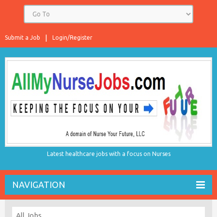
Submit a Job
Login/Register
Latest healthcare jobs with a focus on Nurses
NAVIGATION