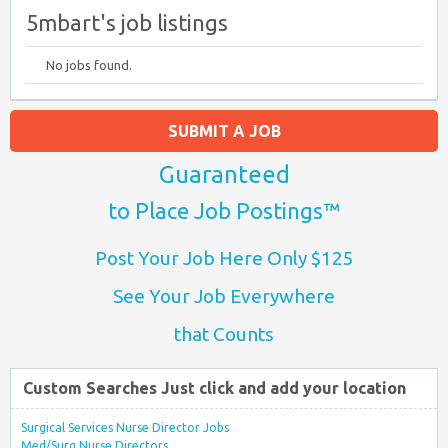
5mbart's job listings
No jobs found.
SUBMIT A JOB
Guaranteed
to Place Job Postings™
Post Your Job Here Only $125
See Your Job Everywhere
that Counts
Custom Searches Just click and add your location
Surgical Services Nurse Director Jobs
Med/Surg Nurse Directors