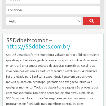
55Ddbetscombr –
https://55ddbets.com.br/
55DD é uma plataforma inovadora voltada para o público brasileiro
que deseja diversão e ganhos reais com apostas online. Aqui você
encontrará uma ampla seleção de apostas esportivas, cassino ao
vivo com dealers reais e slots com recursos exclusivos. A interface
foi projetada para facilitar a experiência tanto em dispositivos
móveis quanto em desktops, garantindo navegação intuitiva a
qualquer momento. Todos os depósitos e saques são processados
com transparência, rapidez e proteção de alto nível. Além disso,
55DD disponibiliza promoções regulares para novos usuários e
programas de fidelidade para membros contínuos, com