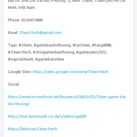
Địa chỉ: 438 Chu Văn An, Phường 12, Bình Thạnh, Thành phố Hồ Chí
Minh, Việt Nam
Phone: 0528431888
Email:
33win1tech@gmail.com
Tags: #33win, #gamebaidoithuong, #tai33win, #tang888k,
#33win1tech, #choigamenhanthuong, #gameuytin2025,
#naprutnhanh, #gamebaionline
Google Sites:
https://sites.google.com/view/33win1tech
Social:
https://www.brownbook.net/business/54053475/33win-game-bai-
doi-thuong/
https://md.darmstadt.ccc.de/s/qMxVag0DR
https://linktr.ee/33win1tech